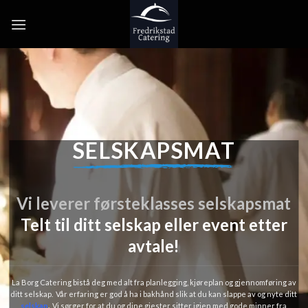
Skip
to
content
SELSKAPSMAT
Vi leverer førsteklasses selskapsmat
Telt
til ditt selskap eller event etter
avtale!
La Borg Catering bistå deg med alt fra planlegging, kjøreplan og gjennomføring av
ditt selskap. Vår erfaring er god å ha i bakhånd slik at du kan slappe av og nyte ditt
selskap
.
Vi sørger for at du og dine gjester sitter igjen med gode minner fra