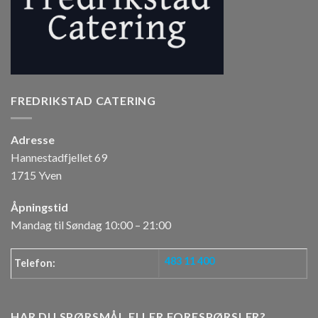
FREDRIKSTAD CATERING
Adresse
Hannestadfjellet 69
1715 Yven
Åpningstid
Mandag til Søndag 10:00 – 21:00
483 11 400
Telefon:
HAR DU SPØRSMÅL ELLER FORESPØRSLER?