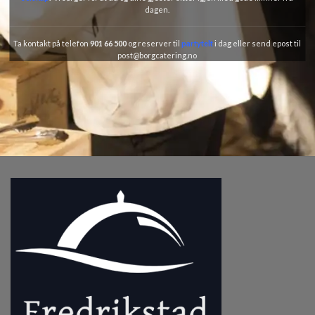
dagen.
Ta
kontakt
på telefon
901 66 500
og reserver til
partytelt
i dag eller send epost til
post@borgcatering.no