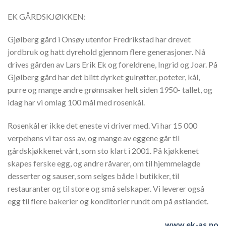
EK GÅRDSKJØKKEN:
Gjølberg gård i Onsøy utenfor Fredrikstad har drevet
jordbruk og hatt dyrehold gjennom flere generasjoner. Nå
drives gården av Lars Erik Ek og foreldrene, Ingrid og Joar. På
Gjølberg gård har det blitt dyrket gulrøtter, poteter, kål,
purre og mange andre grønnsaker helt siden 1950- tallet, og
idag har vi omlag 100 mål med rosenkål.
Rosenkål er ikke det eneste vi driver med. Vi har 15 000
verpehøns vi tar oss av, og mange av eggene går til
gårdskjøkkenet vårt, som sto klart i 2001. På kjøkkenet
skapes ferske egg, og andre råvarer, om til hjemmelagde
desserter og sauser, som selges både i butikker, til
restauranter og til store og små selskaper. Vi leverer også
egg til flere bakerier og konditorier rundt om på østlandet.
www.ek-as.no